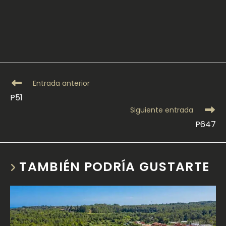
Leer
Entrada anterior
más
P51
artículos
Siguiente entrada
P647
TAMBIÉN PODRÍA GUSTARTE