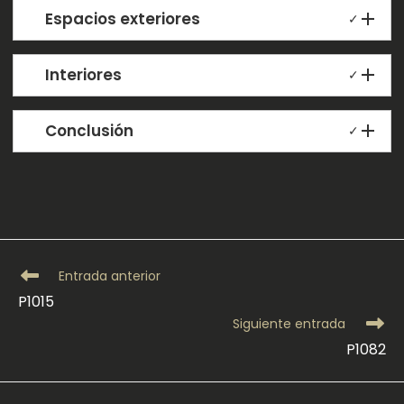
Espacios exteriores
✓
Interiores
✓
Conclusión
✓
Leer
Entrada anterior
más
P1015
artículos
Siguiente entrada
P1082