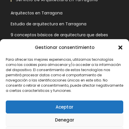
Arquitectos en Tarragona
Estudio de arquitectura en Tarragona
9 conceptos básicos de arquitectura que debes
conocer
Gestionar consentimiento
Estas son las fases de un proyecto de arquitectura
Para ofrecer las mejores experiencias, utilizamos tecnologías
como las cookies para almacenar y/o acceder a la información
Información Legal
del dispositivo. El consentimiento de estas tecnologías nos
permitirá procesar datos como el comportamiento de
navegación o las identificaciones únicas en este sitio. No
Política de privacidad
consentir o retirar el consentimiento, puede afectar negativamente
a ciertas características y funciones.
Aviso legal
Política de cookies (UE)
Aceptar
Contacto
Denegar