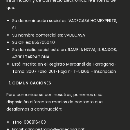
Información y de Comercio Electrónico, le informa de
que:
Su denominación social es: VADECASA HOMEXPERTS,
S.L.
Su nombre comercial es: VADECASA
Su CIF es: B55705040
Su domicilio social está en: RAMBLA NOVA,111, BAIXOS,
43001 TARRAGONA
Está inscrita en el Registro Mercantil de Tarragona ·
Tomo: 3007 Folio: 201 · Hoja nº T-51266 – Inscripción
COMUNICACIONES
Para comunicarse con nosotros, ponemos a su
disposición diferentes medios de contacto que
detallamos a continuación:
Tfno: 608816403
Email: administracio@vadecasa.cat