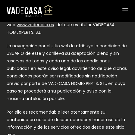
Ir
OBJETO
al
El presente aviso legal regula el uso y utilización del sitio
contenido
web
www.vadecasa.es
del que es titular VADECASA
HOMEXPERTS, S.L.
La navegación por el sitio web le atribuye la condición de
USUARIO de este y conlleva su aceptación plena y sin
reservas de todas y cada una de las condiciones
publicadas en este aviso legal, advirtiendo de que dichas
condiciones podrán ser modificadas sin notificación
previa por parte de VADECASA HOMEXPERTS, S.L., en cuyo
caso se procederá a su publicación y aviso con la
máxima antelación posible.
Por ello es recomendable leer atentamente su
contenido en caso de desear acceder y hacer uso de la
información y de los servicios ofrecidos desde este sitio
web.