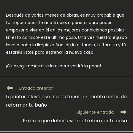
Después de varios meses de obras, es muy probable que
tu hogar necesite una limpieza general para poder
empezar a vivir en él en las mejores condiciones posibles.
En esto consiste este último paso. Una vez nuestro equipo
lleve a cabo la limpieza final de la estancia, tu familia y tú
estaréis listos para estrenar la nueva casa.
¡Os aseguramos que la espera valdrá la pena!
Leer
Entrada anterior
más
5 puntos clave que debes tener en cuenta antes de
artículos
reformar tu baño
Siguiente entrada
Errores que debes evitar al reformar tu casa