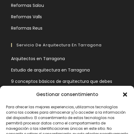
Reformas Salou
Reformas Valls
Reformas Reus
Servicio De Arquitectura En Tarragona
Arquitectos en Tarragona
Estudio de arquitectura en Tarragona
9 conceptos básicos de arquitectura que debes
conocer
Gestionar consentimiento
Estas son las fases de un proyecto de arquitectura
Para ofrecer las mejores experiencias, utilizamos tecnologías
como las cookies para almacenar y/o acceder a la información
Información Legal
del dispositivo. El consentimiento de estas tecnologías nos
permitirá procesar datos como el comportamiento de
navegación o las identificaciones únicas en este sitio. No
Política de privacidad
consentir o retirar el consentimiento, puede afectar negativamente