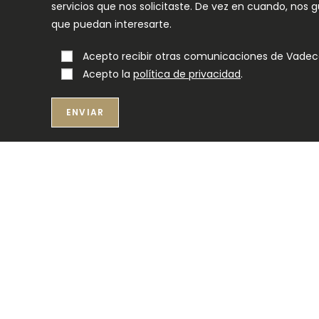
servicios que nos solicitaste. De vez en cuando, nos
que puedan interesarte.
Acepto recibir otras comunicaciones de Vadec
Acepto la
política de privacidad
.