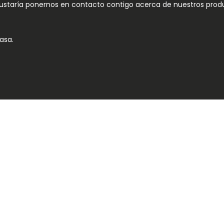
 gustaría ponernos en contacto contigo acerca de nuestros produ
asa.