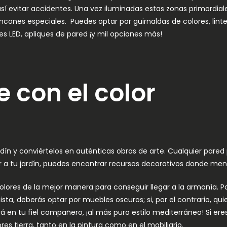
 así evitar accidentes. Una vez iluminadas estas zonas primordi
incones especiales. Puedes optar por guirnaldas de colores, lin
s LED, apliques de pared ¡y mil opciones más!
e con el color
dín y conviértelos en auténticas obras de arte. Cualquier pared 
r a tu jardín, puedes encontrar recursos decorativos donde meno
olores de la mejor manera para conseguir llegar a la armonía. Po
ista, deberás optar por muebles oscuros; si, por el contrario, qu
rá en tu fiel compañero, ¡al más puro estilo mediterráneo! Si ere
ores tierra, tanto en la pintura como en el mobiliario.