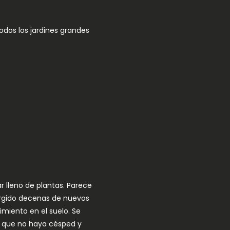
odos los jardines grandes
 lleno de plantas. Parece
surgido decenas de nuevos
miento en el suelo. Se
 o que no haya césped y